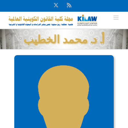
Ski
X
Rss
t
conten
أ. د. محمد الخطيب