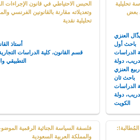
ة تحليلية
الحبس الاحتياطي في قانون الإجراءات الج
ى بعض
وتعديلاته مقارنة بالقانونين الفرنسي وا
تحليلية نقدية
ذّال العنزي
باحث أول
أستاذ القا
ة الدراسات
قسم القانون، كلية الدراسات التجارية ا
تدريب، دولة
التطبيقي وا
ربيع العنزي
باحث ثان
ة الدراسات
تدريب، دولة
الكويت
مُطالبة!:
فلسفة السياسة الجنائية الرقمية الموض
والمملكة العربية السعودية