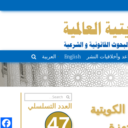
عد وأخلاقيات النشر
English
العربية
Search
for:
لكويتية
العدد التسلسلي
47
هزة