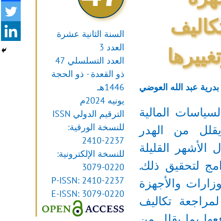
كاليف
السنة الثانية عشرة
العدد 3
غييرها
العدد التسلسلي 47
ذو القعدة - ذو الحجة
. بدرية عبد الله العوضي
1446هـ
يونيه 2024م
لسياسات المالية
الترقيم الدولي ISSN
للنسخة الورقية:
يقلل من الهدر
2410-2237
 الأشهر القليلة
للنسخة الإلكترونية:
ج لتحقيق ذلك.
3079-0220
P-ISSN: 2410-2237
ارات والأجهزة
E-ISSN: 3079-0220
لمراجعة تكاليف
فعها بما يقلل من