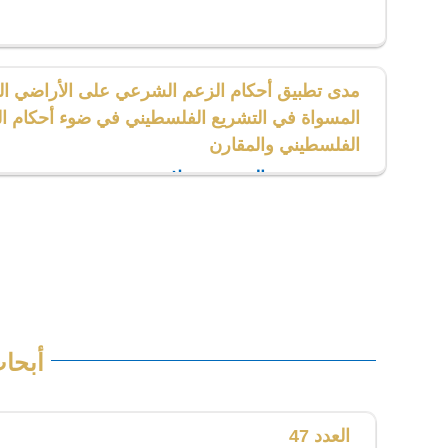
مدى تطبيق أحكام الزعم الشرعي على الأراضي ال
المسواة في التشريع الفلسطيني في ضوء أحكام ال
الفلسطيني والمقارن
د. محمود عبدالمحسن سلامة
أستاذ القانون المدني المساعد
كلية الحقوق، الجامعة العربية الأمريكية جنين، الضف
فلسطين
أبحاث
العدد 47