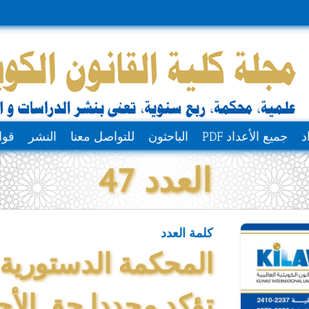
د
جميع الأعداد PDF
الباحثون
للتواصل معنا
النشر
قوا
العدد 47
كلمة العدد
المحكمة الدستورية ا
تؤكد مجددا حق الأج