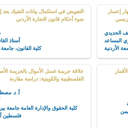
ر إعسار
التفويض في استكمال بيانات الشيك بعد 
فرنسي
ضوء أحكام قانون التجارة الأردني
يف الحديدي
د
ري المساعد
أستاذ القا
عة الأردنية
كلية القانون، جامعة 
أقمار
علاقة جريمة غسل الأموال بالجريمة الأص
الفلسطينية والكويتية: دراسة مقارنة
أ. د. مصط
أ
كلية الحقوق والإدارة العامة جامعة بير
يمن
فلسطين
أ