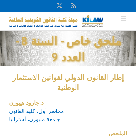
Ski
X
Rss
t
conten
ملحق خاص - السنة 8 -
العدد 9
إطار القانون الدولي لقوانين الاستثمار
الوطنية
د. جارود هيبورن
محاضر أول، كلية القانون
جامعة ملبورن، أستراليا
الملخص