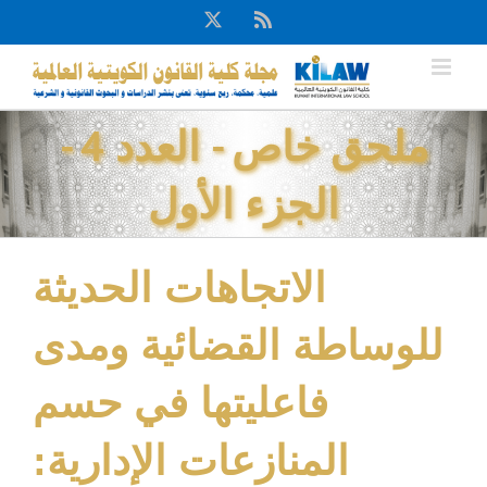
Ski
X
Rss
t
conten
ملحق خاص - العدد 4 -
الجزء الأول
الاتجاهات الحديثة
للوساطة القضائية ومدى
فاعليتها في حسم
المنازعات الإدارية: