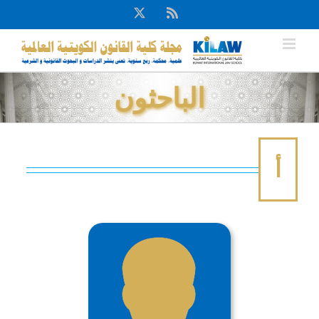
Ski
X
Rss
t
conten
الباحثون
أ