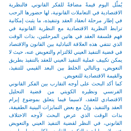
يُمثِّل اليوم قيمةً مضافةً للفكر القانوني. فالنظرية
الاقتصادية في التعاملات القانونية، لها حضورها الرحب
في إطار مرحلة انعقاد العقد وتنفيذه، ما يثبت إمكانية
ترابط النظرية الاقتصادية مع النظرية القانونية في
فهم فلسفة العقد في هاتين المرحلتين، بذات الوقت
الذي تنتفي هذه العلاقة التبادلية بين القانون والاقتصاد
في قضية التنفيذ العيني للالتزام والتعويض عنه، حيث لا
يمكن تكييف عملية التنفيذ العيني للعقد بالتنفيذ بطريق
التعويض، وبالتالي الخلط بين البعد القيمي للتنفيذ،
والقيمة الاقتصادية للتعويض.
كما أكد البحث على أوجه التقارب بين الفكر القانوني
الفرنسي ونظيره الكويتي من قضية التحليل
الاقتصادي للعقد، لاسيما فيما يتعلق بموضوع إبرام
العقد والتنفيذ، وإنْ مع بعض التمايزات البينية الطفيفة،
بذات الوقت الذي عرض البحث لأوجه الاختلاف
القانوني، في النظر لقضية التنفيذ العيني والتعويض
عنه، لاسيما لجهة التكييف القانوني لكل منهما، ما بين