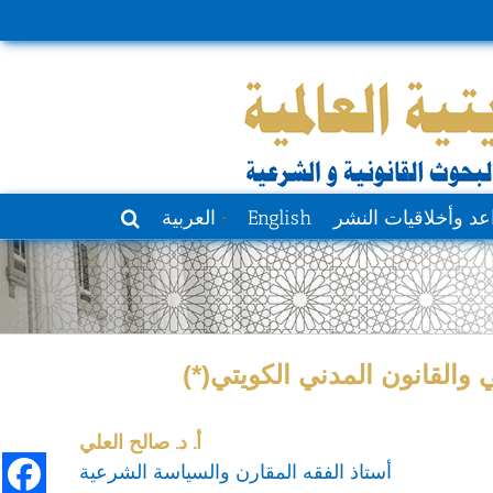
عد وأخلاقيات النشر
English
العربية
 والقانون المدني الكويتي(*)
أ. د. صالح العلي
أستاذ الفقه المقارن والسياسة الشرعية