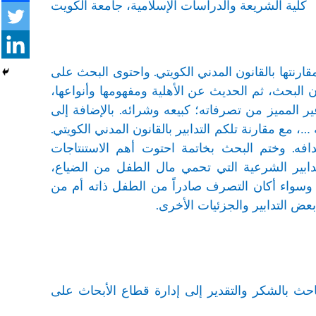
كلية الشريعة والدراسات الإسلامية، جامعة الكويت
ارنتها بالقانون المدني الكويتي. واحتوى البحث على
 البحث، ثم الحديث عن الأهلية ومفهومها وأنواعها،
 المميز من تصرفاته؛ كبيعه وشرائه. بالإضافة إلى
 مع مقارنة تلكم التدابير بالقانون المدني الكويتي.
افه. وختم البحث بخاتمة احتوت أهم الاستنتاجات
تدابير الشرعية التي تحمي مال الطفل من الضياع،
 وسواء أكان التصرف صادراً من الطفل ذاته أم من
عض التدابير والجزئيات الأخرى.
قطاع الأبحاث بجامعة الكويت برقم/18/HC01، ويتقدم الباحث بالشكر والتقدير إلى إدارة قطاع الأبحاث على