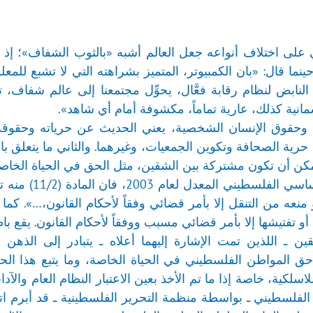
ي على اختلاف أنواعه جعل العالم أشبه «بالثوب الشفاف»؛ إ
 حينما قال: «بان الكمبيوتر، المتميز بشراهته التي لا تشبع لل
ابض لنظام رقابة فعَّال، يحوِّل مجتمعنا إلى عالم شفاف، ترقد ف
مانية كذلك، عارية تماماً، مكشوفة أمام أي شاهد».
حقوق الإنسان الشخصية، يعني الحديث عن حرياته وحقوقه ا
 حرية الصحافة وتكوين الجمعيات، وغيرهما. والثاني ما يتعلق بال
مكن أن تكون مشتركة بين الشقين، مثل الحق في الحياة الخا
بالعودة إلى ال
 أو تفتيشها إلا بأمر قضائي مسبب ووفقاً لأحكام القانون. يقع ب
 ـ اللذين تمت الإشارة إليهما أعلاه ـ يتبادر إلى الذهن م
ق المواطن الفلسطيني في الحياة الخاصة، وما يتبع هذا الحق
لاسلكية، خاصة إذا ما تم الأخذ بعين الاعتبار النظام العام وال
 الفلسطيني ـ بواسطة منظمة التحرير الفلسطينية ـ قد أبرم ات