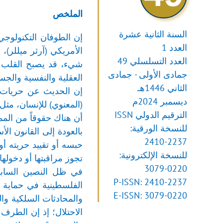
الملخص
السنة الثانية عشرة
إن الطوفان التكنولوج
العدد 1
الأمريكي (آرثر ميللر)،
العدد التسلسلي 49
شيء، قد يصبح القلب الن
جمادى الأولى - جمادى
العقلية والنفسية والجس
الثاني 1446هـ
إن الحديث عن حريات و
ديسمبر 2024م
(المعنوي) للإنسان، مثل
الترقيم الدولي ISSN
أن هناك حقوقاً من الم
للنسخة الورقية:
2410-2237
للنسخة الإلكترونية:
تجوز مراقبتها أو دخولها
3079-0220
في ظل النصين السابقين
P-ISSN: 2410-2237
الفلسطينية في حماية ح
E-ISSN: 3079-0220
والمحادثات السلكية وال
الاحتلال؛ إذ إن الطرف