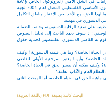
امات في الشق الأمني (البروتوكول الخاص بإعادة
الانتشار والترتيبات الأمنية)، ومن ثمَّ فإن اتفاق أوسلو يشكل نقطة تماس مع القانون الأساسي الفلسطيني المعدل لعام 2003 لجهة
لهذا الحق، مع الأخذ بعين الاعتبار مناطق التكامل
اضي الدستوري في مهمته.
لسطينية على صعيد الرقابة الدستورية، وخاصة الضمانة
ي الوصفي؛ إذ سوف يعمد الباحث إلى تحليل النصوص
ن يقوم به القاضي الدستوري الفلسطيني لحماية حقوق
ي الحياة الخاصة؟ وما هي قيمته الدستورية؟ وكيف
 الخاصة؟ وأيهما يعتبر المرجعية الأولى للقاضي
ة؟ وكيف يمكنه أن يفسر الحق في الحياة الخاصة؟
نظام العام والآداب العامة؟
اهية الحق في الحياة الخاصة، أما المبحث الثاني
البحث كاملا بصيغة PDF (باللغة العربية)