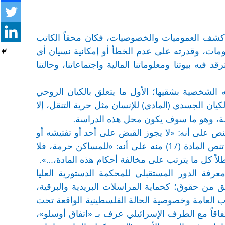
ذ كشف العموميات والخصوصيات، فكان محقاً الكاتب
معلومات، وقدرته على عدم الخطأ أو إمكانية نسيان أي
يه بيوتنا ومعلوماتنا المالية واجتماعاتنا، وحالتنا
لشخصية بشقيها؛ الأول ما يتعلق بالكيان الروحي
كيان الجسدي (المادي) للإنسان مثل حرية التنقل، إلا
صة، وهو ما سوف يكون محل هذه الدراسة.
قانون الأساسي الفلسطيني المعدل لعام 2003، فان المادة (11/2) منه تنص على أنه: «لا يجوز القبض على أحد أو تفتيشه أو
حبسه أو تقييد حريته أو منعه من التنقل إلا بأمر قضائي وفقاً لأحكام القانون،…». كما تنص المادة (17) منه على أنه: «للمساكن حرمة، فلا
اطلاً كل ما يترتب على مخالفة أحكام هذه المادة،…».
عرفة الدور المستقبلي للمحكمة الدستورية العليا
 من حقوق؛ كحماية المراسلات البريدية والبرقية،
آداب العامة وخصوصية الحالة الفلسطينية الواقعة تحت
فاقاً مع الطرف الإسرائيلي عرف بـ «اتفاق أوسلو»،