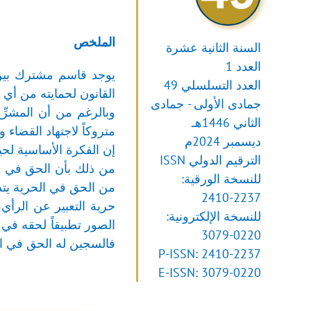
الملخص
السنة الثانية عشرة
العدد 1
يوجد قاسم مشترك بين 
العدد التسلسلي 49
القانون لحمايته من أي ا
جمادى الأولى - جمادى
وبالرغم من أن المشرِّ
الثاني 1446هـ
متروكاً لاجتهاد القضاء و
ديسمبر 2024م
إن الفكرة الأساسية لحي
الترقيم الدولي ISSN
من ذلك بأن الحق في ال
للنسخة الورقية:
من الحق في الحرية يتص
2410-2237
حرية التعبير عن الرأي
للنسخة الإلكترونية:
الصور تطبيقاً لحقه ف
3079-0220
فالسجين له الحق في ال
P-ISSN: 2410-2237
E-ISSN: 3079-0220