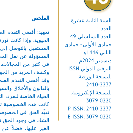
الملخص
السنة الثانية عشرة
العدد 1
تمهيد: أفضى التقدم الع
العدد التسلسلي 49
الحيوية. وإذا كانت ثور
جمادى الأولى - جمادى
المستقبل بالتوصل إلى م
الثاني 1446هـ
المسؤولة عن نقل المعل
ديسمبر 2024م
في كثير من المجالات.
الترقيم الدولي ISSN
وكشف المزيد من الجوانب
للنسخة الورقية:
وقد أفضى التقدم العلم
2410-2237
بالقانون والأخلاق والس
للنسخة الإلكترونية:
الحياة الخاصة للفرد، ا
3079-0220
كانت هذه الخصوصية تت
P-ISSN: 2410-2237
نقيِّد الحق في الخصوصي
E-ISSN: 3079-0220
الشك في وجود الحق في 
الغير عليها، فضلاً ع