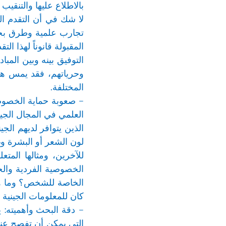
بالاطلاع عليها والتنقيب ف
لا شك في أن التقدم ال
تجارب علمية وطرق بحثية
المقبولة قانوناً لهذا ا
التوفيق بينه وبين المبا
وحرياتهم، فقد يمس هذا 
المختلفة.
– صعوبة حماية الخصوصي
العلمي في المجال الجي
الذين يتوافر لديهم الج
لون الشعر أو البشرة و
للآخرين، ومثالها المت
الخصوصية الفردية والح
الخاصة للشخص؟ وما هي ا
كان للمعلومات الجيني
– دقة البحث وأهميته: 
التي يمكن أن تفصح عنه