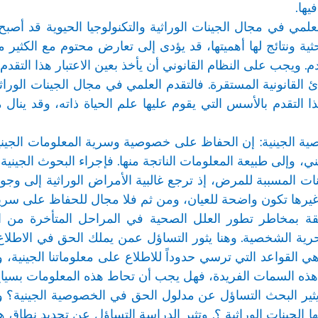
يها.
علمي في مجال الجينات الوراثية والتكنولوجيا الحيوية قد أصب
 ونتائج لها أهميتها، قد يؤدى إلى تعارض محتوم مع الكثير من
لتقدم. ويجب على النظام القانوني أن يأخذ بعين الاعتبار هذا الت
دئ القانونية المستقرة. فالتقدم العلمي في مجال الجينات الورا
التقدم بالأسس التي يقوم عليها علم الحياة ذاته، وقد ينال م
ة الجينية: إن الحفاظ على خصوصية وسرية المعلومات الجينية 
ني، وإلى طبيعة المعلومات الناتجة منها. فإجراء البحوث الج
ينات المسببة للمرض، إذ ترجع غالبية الأمراض الوراثية إلى وج
غيرها تكون واضحة للعيان، ومن ثم فلا مجال للحفاظ على سريت
علقة بمخاطر تطور العلل الصحية في المراحل المتأخرة من ا
رية الشخصية. وهنا يثور التساؤل عمن يملك الحق في الاطلاع
لقواعد التي ترسي حدوداً للاطلاع على معلوماتنا الجينية، وم
ة هذه السمات الفريدة، فهل يجب أن تحاط هذه المعلومات بس
يثير البحث التساؤل عن مدلول الحق في الخصوصية الجينية؟ 
ا الجينات الوراثية ؟. وتثير الدراسة التساؤل عن تحديد نطا