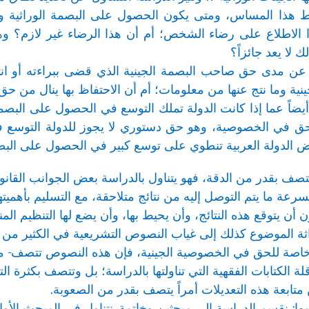
بط هذا المساس، ومتى يكون الحصول على البصمة الوراثية وا
 الاطلاع على رضاء الشخص؛ أم أن هذا الرضاء غير لازم؟ وه
ك لا يعد جائزاً؟
 عن مدى حق صاحب البصمة الجينية الذي قضى ببراءته أو انته
لجينية وما نتج عنها من معلومات؛ أم أن الاحتفاظ بها ينال م
أيضاً عما إذا كانت الدولة تملك التوسع في الحصول على البصمة 
لحق في الخصوصية، وهو حق دستوري لا يجوز للدولة التوسع ف
لدولة العربية تنطوي على توسع كبير في الحصول على البصمة ا
صف بقدر من الدقة، فهو يتناول بالدراسة بعض الجوانب القانون
عة ما يتم التوصل إليه من نتائج متلاحقة، مع التسليم بأهميتها
أن يتوقع هذه النتائج، وأن يحيط بها، وأن يضع لها التنظيم ا
ة الموضوع كذلك إلى غياب النصوص التشريعية في الكثير من الأ
اصة للحق في الخصوصية الجينية، فإن هذه النصوص تتصف- مع
لة الكتابات الفقهية التي تناولتها بالدراسة؛ بل وتتصف بكثرة 
 متابعة هذه التعديلات أمراً يتصف بقدر من الصعوبة.
ا: نقسم الدراسة إلى مبحثين وخاتمة. نتناول في المبحث الأو