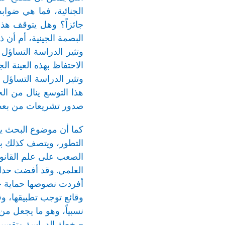
الجنائية، فما هي ضوا
جائزاً؟ وهل يتوقف هذا
البصمة الجينية، أم أن ذل
وتثير الدراسة التساؤل
الاحتفاظ بهذه العينة ا
وتثير الدراسة التساؤل 
هذا التوسع ينال من ا
صدور تشريعات من بعض ا
كما أن موضوع البحث يت
التطور، ويتصف كذلك بسر
الصعب على علم القانون 
العلمي. وقد أفضت حداث
أفردت نصوصها حماية خ
وقائع توجب تطبيقها، وق
نسبياً، وهو ما يجعل من
– خطة الدراسة وتقسيمه