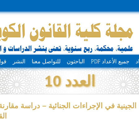
د
جميع الأعداد PDF
الباحثون
للتواصل معنا
النشر
قوا
العدد 10
لجينية في الإجراءات الجنائية – دراسة مقارنة 
القطري