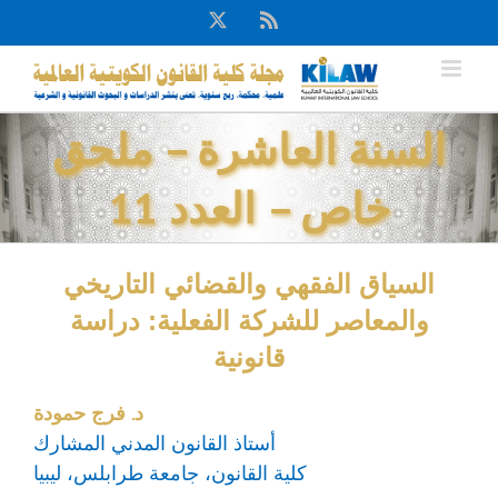
Ski
X
Rss
t
conten
السنة العاشرة – ملحق
خاص – العدد 11
السياق الفقهي والقضائي التاريخي
والمعاصر للشركة الفعلية: دراسة
قانونية
د. فرج حمودة
أستاذ القانون المدني المشارك
كلية القانون، جامعة طرابلس، ليبيا