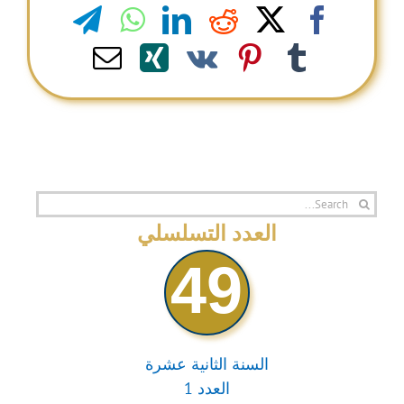
legram
WhatsApp
LinkedIn
Reddit
Facebook
X
Email
Xing
Pinterest
Vk
Tumblr
Search
for:
العدد التسلسلي
49
السنة الثانية عشرة
العدد 1