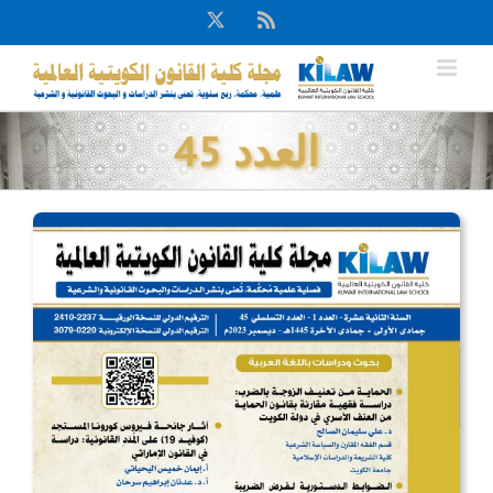
Ski
X
Rss
t
conten
العدد 45