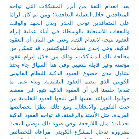
يعد انعدام الثقة من أبرز المشكلات التي تواجه
المتعاقدين خلال العملية التعاقدية؛ ومن ثم كان لزامًا
على المتعاقدين توخي الحذر وبذل الجهد والوقت
والنفقات للاستعانة بالوسطاء في أثناء عملية إبرام
العقود نتيجة لانعدام الثقة. وغني عن البيان أن العقود
الذكية، وهي إحدى تقنيات البلوكتشين، قد تتمكن من
معالجة تلك المشكلات، وذلك من خلال إبرام عقود
مؤتمتة وغير قابلة للتغيير. وفي هذا السياق جاء بحثنا
ليتناول مدى خضوع العقود الذكية للنظام القانوني
الكويتي الذي ينظم العقود التقليدية. وبناء على ما
تقدم؛ خلصنا إلى أن العقود الذكية تتبع، في معظم
جوانبها، القواعد نفسها التي تتبعها العقود التقليدية من
حيث التكوين والانحلال. ومع ذلك، نظرًا لخصائصها
الفريدة، مثل الأتمتة والرقمنة، قد تواجه العقود الذكية
تحديات؛ مثل اللارجعة. وفي ضوء ذلك يوصي البحث
بضرورة تدخل المشرِّع الكويتي مراعاة للخصائص