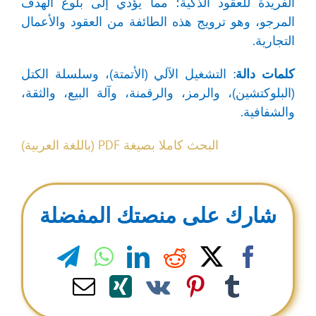
الفريدة للعقود الذكية؛ مما يؤدي إلى بلوغ الهدف
المرجو، وهو ترويج هذه الطائفة من العقود والأعمال
التجارية.
كلمات
دالة
: التشغيل الآلي (الأتمتة)، وسلسلة الكتل
(البلوكتشين)، والرمز، والرقمنة، وآلة البيع، والثقة،
والشفافية.
البحث كاملا بصيغة PDF (باللغة العربية)
شارك على منصتك المفضلة
legram
WhatsApp
LinkedIn
Reddit
Facebook
X
Email
Xing
Pinterest
Vk
Tumblr