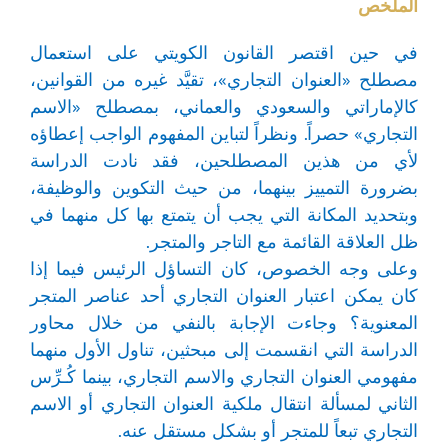
الملخص
في حين اقتصر القانون الكويتي على استعمال
مصطلح «العنوان التجاري»، تقيَّد غيره من القوانين،
كالإماراتي والسعودي والعماني، بمصطلح «الاسم
التجاري» حصراً. ونظراً لتباين المفهوم الواجب إعطاؤه
لأي من هذين المصطلحين، فقد نادت الدراسة
بضرورة التمييز بينهما، من حيث التكوين والوظيفة،
وبتحديد المكانة التي يجب أن يتمتع بها كل منهما في
ظل العلاقة القائمة مع التاجر والمتجر.
وعلى وجه الخصوص، كان التساؤل الرئيس فيما إذا
كان يمكن اعتبار العنوان التجاري أحد عناصر المتجر
المعنوية؟ وجاءت الإجابة بالنفي من خلال محاور
الدراسة التي انقسمت إلى مبحثين، تناول الأول منهما
مفهومي العنوان التجاري والاسم التجاري، بينما كُـرِّس
الثاني لمسألة انتقال ملكية العنوان التجاري أو الاسم
التجاري تبعاً للمتجر أو بشكل مستقل عنه.