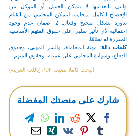
والتي بانعدامها لا يتمكن العميل أو الموكل من
الإفصاح الكامل لمحاميه ليتمكن المحامي من القيام
بدوره بشكل صحيح وفعال. 2- ضمان عدم وجود
احتمالية لأي تأثير سلبي على حقوق المتهم الأساسية
المقررة له نظامًا.
كلمات دالة:
مهنة المحاماة، والسر المهني، وحقوق
الدفاع، وشهادة المحامي على عميله، وحقوق المتهم.
البحث كاملا بصيغة PDF (باللغة العربية)
شارك على منصتك المفضلة
legram
WhatsApp
LinkedIn
Reddit
Facebook
X
Email
Xing
Pinterest
Vk
Tumblr