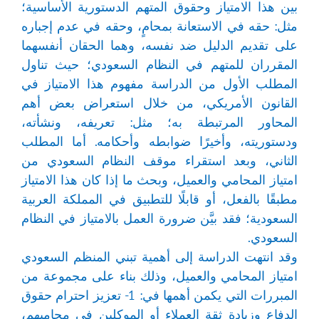
بين هذا الامتياز وحقوق المتهم الدستورية الأساسية؛
مثل: حقه في الاستعانة بمحامٍ، وحقه في عدم إجباره
على تقديم الدليل ضد نفسه، وهما الحقان أنفسهما
المقرران للمتهم في النظام السعودي؛ حيث تناول
المطلب الأول من الدراسة مفهوم هذا الامتياز في
القانون الأمريكي، من خلال استعراض بعض أهم
المحاور المرتبطة به؛ مثل: تعريفه، ونشأته،
ودستوريته، وأخيرًا ضوابطه وأحكامه. أما المطلب
الثاني، وبعد استقراء موقف النظام السعودي من
امتياز المحامي والعميل، وبحث ما إذا كان هذا الامتياز
مطبقًا بالفعل، أو قابلًا للتطبيق في المملكة العربية
السعودية؛ فقد بيَّن ضرورة العمل بالامتياز في النظام
السعودي.
وقد انتهت الدراسة إلى أهمية تبني المنظم السعودي
امتياز المحامي والعميل، وذلك بناء على مجموعة من
المبررات التي يكمن أهمها في: 1- تعزيز احترام حقوق
الدفاع وزيادة ثقة العملاء أو الموكلين في محاميهم،