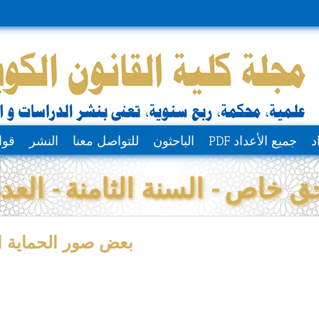
د
جميع الأعداد PDF
الباحثون
للتواصل معنا
النشر
قوا
 خاص - السنة الثامنة - العدد 
بعض صور الحماية ا