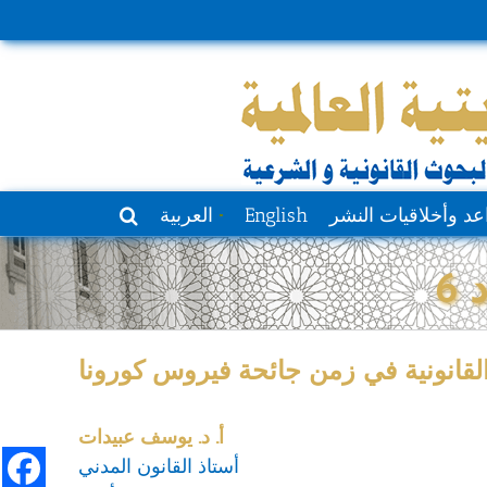
عد وأخلاقيات النشر
English
العربية
6
لقانونية في زمن جائحة فيروس كورونا
أ. د. يوسف عبيدات
أستاذ القانون المدني