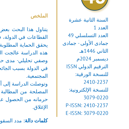
الملخص
السنة الثانية عشرة
العدد 1
يتناول هذا البحث بعض 
العدد التسلسلي 49
القطاعات في الدولة، فل
جمادى الأولى - جمادى
يحقق الحماية المطلوبة
الثاني 1446هـ
هذه الدراسة عالجت الح
ديسمبر 2024م
وصفي تحليلي- مدى حماي
الترقيم الدولي ISSN
في الدولة بسبب الجائحة
للنسخة الورقية:
المجتمعية.
2410-2237
وتوصلت الدراسة إلى أن
للنسخة الإلكترونية:
المصلحة من المطالبة 
3079-0220
حرمانه من الحصول على 
P-ISSN: 2410-2237
الإغلاق.
E-ISSN: 3079-0220
كلمات دالة:
مدد السقوط،