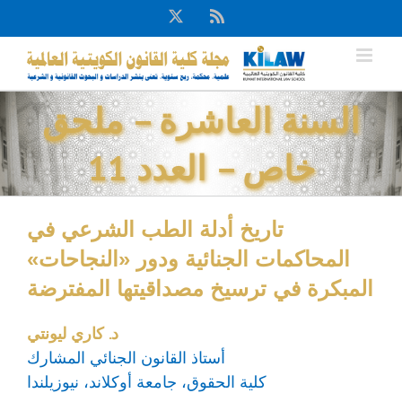
Ski
X
Rss
t
conten
السنة العاشرة – ملحق
خاص – العدد 11
تاريخ أدلة الطب الشرعي في
المحاكمات الجنائية ودور «النجاحات»
المبكرة في ترسيخ مصداقيتها المفترضة
د. كاري ليونتي
أستاذ القانون الجنائي المشارك
كلية الحقوق، جامعة أوكلاند، نيوزيلندا