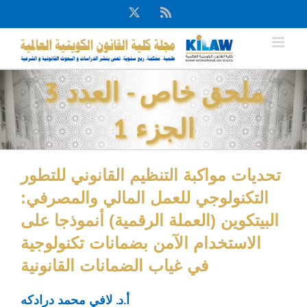
Ski
X
Rss
t
conten
ملحق خاص - العدد 3
الجزء 1
تحديات مواكبة التنظيم القانوني للتطور
التكنولوجي للعمل المالي والمصرفي:
البيتكوين (العملة الرقمية) أنموذجا على
الاستخدام الآمن بضمانات تكنولوجية
في غياب الضمانات القانونية
أ.د. لافي محمد درادكه