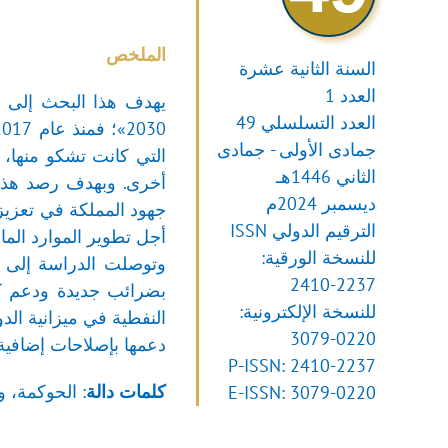
الملخص
السنة الثانية عشرة
العدد 1
يهدف هذا البحث إلى د
العدد التسلسلي 49
جمادى الأولى - جمادى
التي كانت تشكو منها، و
الثاني 1446هـ
أخرى. وبهدف رصد هذه 
ديسمبر 2024م
الترقيم الدولي ISSN
أجل تطوير الموارد المالي
للنسخة الورقية:
وتوصلت الدراسة إلى أن
2410-2237
بضرائب جديدة ودعم كف
للنسخة الإلكترونية:
النفطية في ميزانية الد
3079-0220
دعمها بإصلاحات إضافية،
P-ISSN: 2410-2237
كلمات
دالة
: الحوكمة، و
E-ISSN: 3079-0220