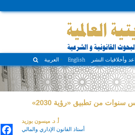
عد وأخلاقيات النشر
English
العربية
 سنوات من تطبيق «رؤية 2030»
أ. د. ميسون بوزيد
أستاذ القانون الإداري والمالي