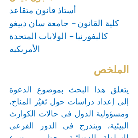
أستاذ قانون متقاعد
كلية القانون – جامعة سان دييغو
كاليفورنيا – الولايات المتحدة
الأمريكية
الملخص
يتعلق هذا البحث بموضوع الدعوة
إلى إعداد دراسات حول تَغيُر المناخ،
ومسؤولية الدول في حالات الكوارث
البيئية، ويندرج في الدور الفرعي
للسلطة القضائية. يحظى موضوع