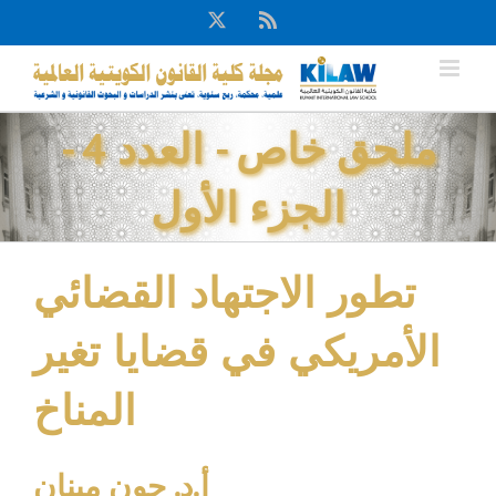
Ski
X
Rss
t
conten
ملحق خاص - العدد 4 -
الجزء الأول
تطور الاجتهاد القضائي
الأمريكي في قضايا تغير
المناخ
أ.د. جون مينان