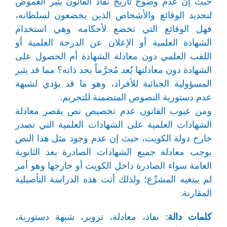
حيث إن عدم وضوح تاريخ نفاذ القانون يثير الغموض
لتحديد الوقائع والأشخاص الذين يخضعون لسلطانه،
فهل الوقائع التي تخضع لأحكامه وهي استخدام
الشهادة العلمية أو الإعلان عن الدرجة العلمية أو
اللقب العلمي دون معادلة الشهادة أم الحصول على
الشهادة دون معادلتها يُعد مُجرَّماً بحد ذاته؟ مما قد يثير
المسؤولية الجنائية للأفراد، وهو ما قد يؤدي لشبهة
عدم دستورية النصوص المتضمنة للتجريم.
ومن عيوب القانون عدم تخصيص نص يقصر معادلة
الشهادات العلمية على الشهادات العلمية التي تصدر
خارج دولة الكويت، حيث إن عدم وجود مثل هذا النص
يوجب معادلة جميع الشهادات الصادرة بعد الثانوية
العامة سواء الصادرة داخل الكويت أو خارجها وهو أمر
لم يبتغيه المشرِّع؛ ولذلك أتت هذه الدراسة التأصيلية
المقارنة.
كلمات دالة:
نفاذ، معادلة، تزوير، شبهة دستورية،