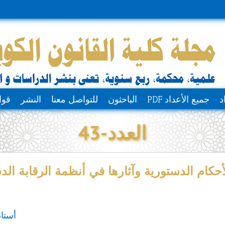
د
جميع الأعداد PDF
الباحثون
للتواصل معنا
النشر
قوا
العدد-43
لأحكام الدستورية وآثارها في أنظمة الرقابة الد
أستاذ