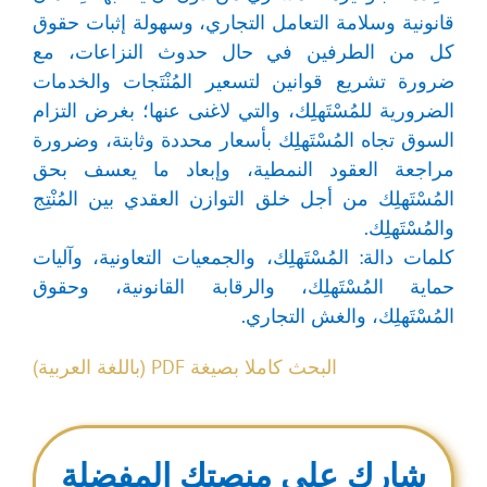
قانونية وسلامة التعامل التجاري، وسهولة إثبات حقوق
كل من الطرفين في حال حدوث النزاعات، مع
ضرورة تشريع قوانين لتسعير المُنْتَجات والخدمات
الضرورية للمُسْتَهلِك، والتي لاغنى عنها؛ بغرض التزام
السوق تجاه المُسْتَهلِك بأسعار محددة وثابتة، وضرورة
مراجعة العقود النمطية، وإبعاد ما يعسف بحق
المُسْتَهلِك من أجل خلق التوازن العقدي بين المُنْتِج
والمُسْتَهلِك.
كلمات دالة: المُسْتَهلِك، والجمعيات التعاونية، وآليات
حماية المُسْتَهلِك، والرقابة القانونية، وحقوق
المُسْتَهلِك، والغش التجاري.
البحث كاملا بصيغة PDF (باللغة العربية)
شارك على منصتك المفضلة