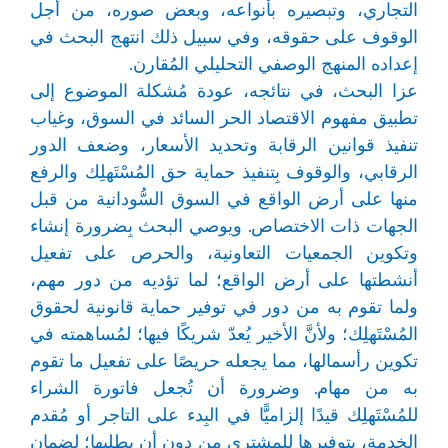
التجاري، وتبصيره بأنواعه، وبعض صوره، من أجل
الوقوف على حقوقه، وفي سبيل ذلك انتهج البحث في
إعداده المنهج الوصفي التحليلي المُقارن.
عزا البحث، في نتائجه، عودة مُشكلة الموضوع إلى
تطبيق مفهوم الاقتصاد الحر السائد في السوق، وغياب
تنفيذ قوانين الرقابة وتحديد الأسعار، وضعف الدور
الرقابي، والوقوف بِتنفيذ حماية حق المُسْتَهلِك والرفع
منها على أرض الواقع في السوق السُّودانية من قبل
الجهات ذات الاختصاص. ويوصي البحث بِضرورة إنشاء
وتكوين الجمعيات التعاونية، والحرص على تفعيل
أنشطتها على أرض الواقع؛ لما تؤديه من دور مهم،
ولما تقوم به من دور في توفير حماية قانونية لحقوق
المُسْتَهلِك؛ ولأنَّ الأخير يُعدّ شريكًا فيها؛ لمُساهمته في
تكوين رأسمالها، مما يجعله حريصًا على تفعيل ما تقوم
به من مهام. وضرورة أن تُجعل فاتورة الشراء
للمُسْتَهلِك قيدًا إلزاميًّا في البِدء على التاجر أو مُقدم
الخِدمة، بتوفيرها للمشتري من دون أن يطلبها؛ لِضمان