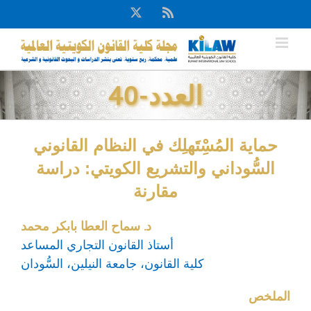
Ski
X
Rss
t
conten
العدد-40
حماية المُسِْتَهلِك في النظام القانوني
السُّوداني والتشريع الكويتي: دراسة
مقارنة
د. سماح العطا بابكر محمد
أستاذ القانون التجاري المساعد
كلية القانون، جامعة النيلين، السُّودان
الملخص