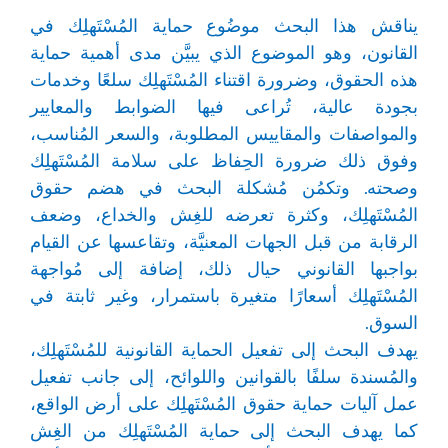
يناقش هذا البحث موضُوع حماية المُسْتَهلِك في
القانون، وهو الموضوع الذي يبيَّن مدى أهمية حماية
هذه الحقوق، وضرورة اقتناء المُسْتَهلِك سلعًا وخدمات
بجودة عالية، تُراعى فيها الضوابط والمعايير
والمواصفات والمقاييس المطلوبة، والسعر المُناسب،
وفوق ذلك ضرورة الحِفاظ على سلامة المُسْتَهلِك
وصحته. وتكمُن مُشكلة البحث في هضم حقوق
المُسْتَهلِك، وكثرة تعرضه للغِش والخداع، وضعف
الرقابة من قبل الجهات المعنيَّة، وتقاعسها عن القيام
بواجبها القانوني حيال ذلك، إضافة إلى مُواجهة
المُسْتَهلِك أسعارًا متغيرة باستمرار، وغير ثابتة في
السوق.
يهدف البحث إلى تفعيل الحماية القانونية للمُسْتَهلِك،
والمُسندة سلفًا بالقوانين واللوائح، إلى جانب تفعيل
عمل آليات حماية حقوق المُسْتَهلِك على أرض الواقع،
كما يهدف البحث إلى حماية المُسْتَهلِك من الغِش