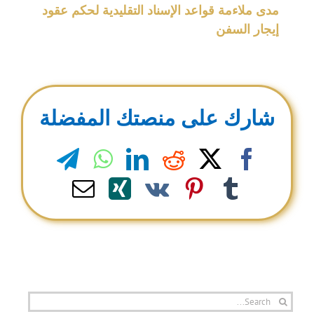
مدى ملاءمة قواعد الإسناد التقليدية لحكم عقود
إيجار السفن
شارك على منصتك المفضلة
legram
WhatsApp
LinkedIn
Reddit
Facebook
X
Email
Xing
Pinterest
Vk
Tumblr
Search