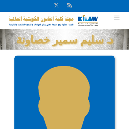
Ski
X
Rss
t
conten
د. سليم سمير خصاونة