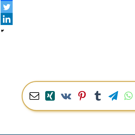
Email
Xing
Pinterest
Vk
Tumblr
Telegram
WhatsApp
LinkedI
R