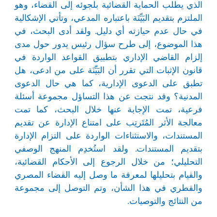
الذي يطلب الحماية القضائية بلجوئه إلى القضاء، وهو
الملتزم بتقديم البَيِّنَة باعتباره المدعي، وتأتي الإشكالية
في حال عدم حيازته أي دليل. ولقد أدى البحث، في
هذا الموضوع، إلى طرح سؤال رئيس يدور حول مدى
إلزام القاضي الإداري بتطبيق القواعد الواردة في
قانون الإثبات التي تقرر أن البَيِّنَة على من ادعى، هل
تطبق على الدعوى الإدارية، كما هي حال الدعوى
المدنية؟ وقد نتجت عن هذا التساؤل مجموعة أسئلة
فرعية، تمت الإجابة عنها خلال البحث، كما تمت
معالجة الأثر المُتَرتِب على امتناع الإدارة عن تقديم
المستندات، والاستثناءات الواردة على التزام الإدارة
بتقديم المستندات. ولقد استُخدِم المنهج الوصفي
التحليلي؛ من خلال الرجوع إلى الأحكام القضائية،
والقيام بتحليلها لمعرفة ما وصل إليه القضاء المصري
والقطري في هذا الشأن، وتم التوصل إلى مجموعة
من النتائج والتوصيات.