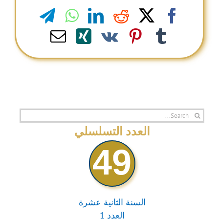
legram
WhatsApp
LinkedIn
Reddit
Facebook
X
Email
Xing
Pinterest
Vk
Tumblr
Search
for:
العدد التسلسلي
49
السنة الثانية عشرة
العدد 1