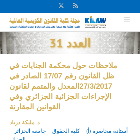
Ski
X
Rss
t
conten
العدد 31
‬القوانين‭ ‬المقارنة
د. مليكة درياد
أستاذة محاضرة (أ) – كلية الحقوق – جامعة الجزائر –
الجزائر