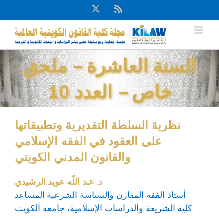
Ski
X
Rss
t
conten
السنة العاشرة – ملحق
خاص – العدد 10
نظرية السلطة التقديرية وتطبيقاتها
على العقود في الفقه الإسلامي
والقانون المدني الكويتي
د. عبد اللّه عويد الرشيدي
أستاذ الفقه المقارن والسياسة الشرعية المساعد
كلية الشريعة والدراسات الإسلامية، جامعة الكويت