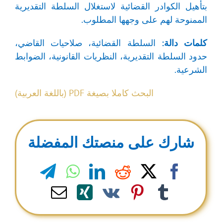
بتأهيل الكوادر القضائية لاستغلال السلطة التقديرية
الممنوحة لهم على وجهها المطلوب.
كلمات
دالة:
السلطة القضائية، صلاحيات القاضي،
حدود السلطة التقديرية، النظريات القانونية، الضوابط
الشرعية.
البحث كاملا بصيغة PDF (باللغة العربية)
شارك على منصتك المفضلة
legram
WhatsApp
LinkedIn
Reddit
Facebook
X
Email
Xing
Pinterest
Vk
Tumblr