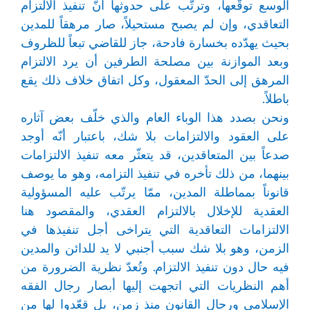
الوسع توقّعها، وترتّب على حدوثها أنّ تنفيذ الالتزام
التعاقدي، وإن لم يصبح مستحيلاً، صار مرهقاً للمدين
بحيث يهدّده بخسارة فادحة، جاز للقاضي تبعاً للظروف
وبعد الموازنة بين مصلحة الطرفين أن يرد الالتزام
المرهق إلى الحدّ المعقول، وكل اتفاق خلاف ذلك يقع
باطلاً.
ونحن بصدد هذا الوباء العام والذي خلّف بعض آثاره
على العقود والالتزامات بلا شك، باعتبار أنّه أوجد
صدعاً بين المتعاقدين، قد يتعثّر معه تنفيذ الالتزامات
بينهما، من ذلك تأخره في تنفيذ التزامه، وهو ما يوصف
قانوناً بمماطلة المدين، ممّا يرتّب عليه المسؤولية
العقدية للإخلال بالالتزام العقدي، والمقصود هنا
الالتزامات التعاقدية التي يتراخى أجل تنفيذها في
الزمن، وهو بلا شك سبب أجنبي لا يد للدائن والمدين
فيه حال دون تنفيذ الالتزام. وتُعدّ نظرية الضرورة من
أهم النظريات التي اتجهت إليها أبصار رجال الفقه
الإسلامي ورجال القانون منذ زمن، بل قعّدوا لها من