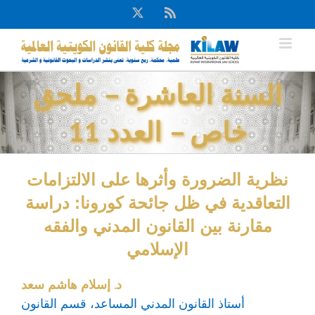
Ski
X
Rss
t
conten
السنة العاشرة – ملحق
خاص – العدد 11
نظرية الضرورة وأثرها على الالتزامات
التعاقدية في ظل جائحة كورونا: دراسة
مقارنة بين القانون المدني والفقه
الإسلامي
د. إسلام هاشم سعد
أستاذ القانون المدني المساعد، قسم القانون