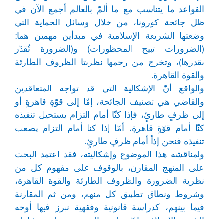
القواعد ما يتناسب مع ما ألمّ بالعالم أجمع الآن في
ظل جائحة كورونا، من خلال وسائل الحماية التي
وضعتها الشريعة الإسلامية في مبدأين مهمين هما:
(الضرورات تبيح المحظورات) و(الضرورة تُقدّر
بقدرها)، وتخرج من رحمها نظريتا الظروف الطارئة
والقوة القاهرة.
والواقع أنّ الإشكالية التي قد تواجه المتعاقدين
والقاضي هي تصنيف الجائحة، إمّا إلى قوّةٍ قاهرةٍ أو
إلى ظرفٍ طارئٍ، فإذا كنّا أمام التزام يستحيل تنفيذه
كنّا أمام قوّةٍ قاهرةٍ، أمّا إذا كنا أمام التزام يصعب
تنفيذه فنحن إذاً أمام ظرفٍ طارئٍ.
ولمناقشة هذا الموضوع وإشكاليته، فقد اعتمد البحث
على المنهج المقارن، بالوقوف على مفهوم كل من
نظرية الضرورة والظروف الطارئة والقوة القاهرة،
وشروط ونطاق تطبيق كل منهم، ومن ثم المقارنة
فيما بينهم، كدراسة قانونية وفقهية نبرز فيها أوجه