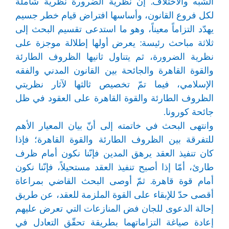
الشبه والاختلاف. إنّ نظرية الضرورة نظرية شاملة
لكل فروع القانون، وأساسها افتراض قيام خطر جسيم
يهدّد التزاماً معيناً، وهو ما استدعى تقسيم البحث إلى
ثلاثة مباحث رئيسة: يعرض أولها إطلالة موجزة على
نظرية الضرورة، ثم يتناول ثانيها الظروف الطارئة
والقوة القاهرة والجائحة بين القانون المدني والفقه
الإسلامي، فيما تمّ تخصيص ثالثها لآثار نظريتي
الظروف الطارئة والقوة القاهرة على العقود في ظل
جائحة كورونا.
وانتهى البحث في خاتمته إلى أنّ بيان المعيار الأهم
للتفرقة بين الظروف الطارئة والقوة القاهرة؛ فإذا
كان تنفيذ العقد يرهق المدين فإنّنا نكون أمام ظرف
طارئ، أمّا إذا أصبح تنفيذ العقد مستحيلاً، فإنّنا نكون
أمام قوة قاهرة. ثمّ أوصى البحث القاضي بمراعاة
أقصى حدّ للإبقاء على القوة الملزمة للعقد، عن طريق
إحالة الدعوى للجان فض المنازعات التي تعرض عليهم
إعادة صياغة التزاماتهما بطريقة تحقّق التعادل في