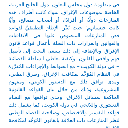
في منظومة دول مجلس التعاون لدول الخليج العربية،
الخاصة بموضوعات الإغراق، سواء كانت أطراف هذه
المنازعات دولًا، أو أفرادًا، أو أصحاب مصالح، وأيًّا
كانت جنسياتهم؛ حيث يُبيِّن الإطارَ التطبيقيَّ لقواعد
فض المنازعات المنصوص عليها في الاتفاقيات
والقوانين والقرارات ذات الصلة بأعمال قواعد قانون
الإغراق. وبالإضافة إلى ذلك يسعى البحث إلى تأصيل
فهم واقعي للقانون، وكيفية تعاطي السلطة القضائية
– في دولة الكويت – مع الضوابط والإجراءات المُقرَّرة
في النظام المُوَحَّد لمكافحة الإغراق، وطرق الطعن،
ومدى توافق ذلك مع الدستور الكويتي، ومفهوم
المشروعية، وذلك من خلال بيان القواعد القانونية
الحاكمة لمسائل الإغراق، ومدى توافقها مع النظام
الدستوري واللائحي في دولة الكويت، كما يشمل ذلك
قواعد التفسير والاختصاص، وصلاحية القضاء الوطني
لنظر المنازعات ذات العلاقة بالقانون المُوَحَّد لمكافحة
الإغراق.