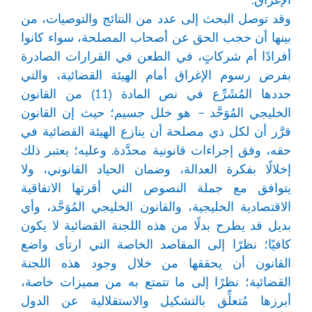
وقد توصل البحث إلى عدد من النتائج والتوصيات، من
بينها أن حجب الحق عن أصحاب المصلحة، سواء كانوا
أفرادًا أم شركاتٍ، في الطعن في القرارات الصادرة
بفرض رسوم الإغراق أمام الهيئة القضائية، والتي
حددها المُشَرِّع في نص المادة (11) من القانون
الخليجي المُوَحَّد – هو خلل جسيم؛ حيث إن القانون
قرَّر أن لكل ذي مصلحة أن ينازع الهيئة القضائية في
حقه، وفق إجراءات قانونية محدَّدة. وعليه؛ يعتبر ذلك
إخلالًا بفكرة العدالة، وضمان الحياد القانوني، ولا
يتوافق مع جملة النصوص التي أقرتها الاتفاقية
الاقتصادية الخليجية، والقانون الخليجي المُوَحَّد، وأي
بديل قد يطرح بدلًا من هذه اللجنة القضائية لا يكون
كافيًا؛ نظرًا إلى المقاصد الخاصة التي ارتأى واضع
القانون أن يحققها من خلال وجود هذه اللجنة
القضائية؛ نظرًا إلى ما تتمتع به من مميزات خاصة،
أبرزها مُتعلِّق بالتشكيل والاستقلالية عن الدول