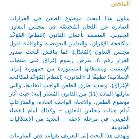
الملخص
يتناول هذا البحث موضوع الطعن في القرارات
الصادرة عن اللجان المُختَصَّة في مجلس التعاون
الخليجي، المتعلقة بأعمال القانون (النظام) المُوَحَّد
لمكافحة الإغراق، والتدابير التعويضية والوقائية لدول
مجلس التعاون (المُعَدَّل). كما يناقش البحث صدور
القرار رقم 6، بفرض رسوم إغراق على منتجات
الإسمنت ومشتقاتها المستورَدة من جمهورية إيران
الإسلامية؛ تطبيقًا لـ «القانون» (النظام المُوَحَّد لمكافحة
الإغراق)، وتحديد طرق الطعن الواجب اتخاذها، والتي
تناولتها المادة (11) من القانون المُشار إليه؛ حيث أثار
موضوع الطعن، والاتجاه الواجب اتخاذه، والمنازعاتٍ
أمام هيئات مجلس التعاون – وكذلك أمام القضاء
الكويتي، في مرحلة لاحقة – العديد من الإشكاليات
القانونية.
ويهدف هذا البحث إلى التعريف بقواعد فض المنازعات