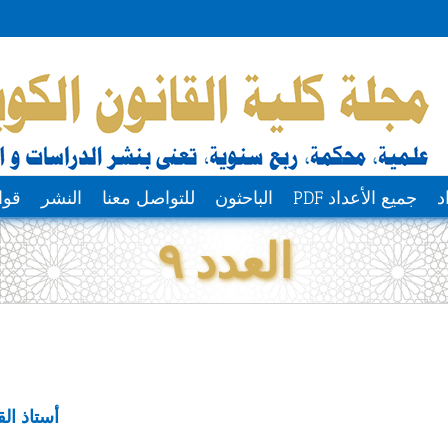
د
جميع الأعداد PDF
الباحثون
للتواصل معنا
النشر
قوا
العدد ٩
أستاذ ال