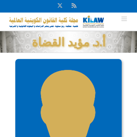
Ski
X
Rss
t
conten
أ.د. مؤيد القضاة