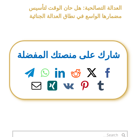
العدالة التصالحية: هل حان الوقت لتأسيس
مضمارها الواسع في نطاق العدالة الجنائية
شارك على منصتك المفضلة
legram
WhatsApp
LinkedIn
Reddit
Facebook
X
Email
Xing
Pinterest
Vk
Tumblr
Search