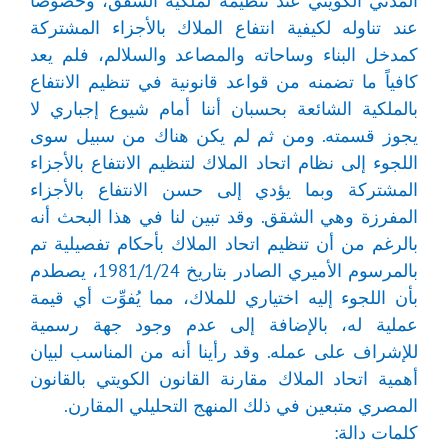
المدني الكويتي عند تنظيمه لملكية الشقق، وخصوصاً
عند تناوله لكيفية انتفاع الملاك بالأجزاء المشتركة
كمدخل البناء وساحاته والمصاعد والسلالم، فلم يعد
كافياً ما تضمنه من قواعد قانونية في تنظيم الانتفاع
بالملكية الشائعة بحسبان أننا أمام شيوع إجباري لا
يجوز قسمته. ومن ثم لم يكن هناك من سبيل سوى
اللجوء إلى نظام اتحاد الملاك لتنظيم الانتفاع بالأجزاء
المشتركة وبما يؤدي إلى حسن الانتفاع بالأجزاء
المفرزة وهي الشقق. وقد تبين لنا في هذا البحث أنه
بالرغم من أن تنظيم اتحاد الملاك بأحكام تفصيلية تم
بالمرسوم الأميري الصادر بتاريخ 1981/1/24، يصطدم
بأن اللجوء إليه اختياري للملاك، مما يُفوِّت أي قيمة
عملية له، بالإضافة إلى عدم وجود جهة رسمية
للإشراف على عمله. وقد رأينا أنه من المناسب لبيان
أهمية اتحاد الملاك مقارنة القانون الكويتي بالقانون
المصري متبعين في ذلك المنهج التحليلي المقارن.
كلمات دالة: