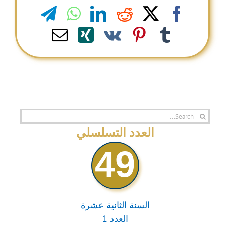
legram
WhatsApp
LinkedIn
Reddit
Facebook
X
Email
Xing
Pinterest
Vk
Tumblr
Search
for:
العدد التسلسلي
49
السنة الثانية عشرة
العدد 1