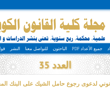
د
جميع الأعداد PDF
الباحثون
للتواصل معنا
النشر
قوا
العدد 35
نوني لدعوى رجوع حامل الشيك على البنك المسح