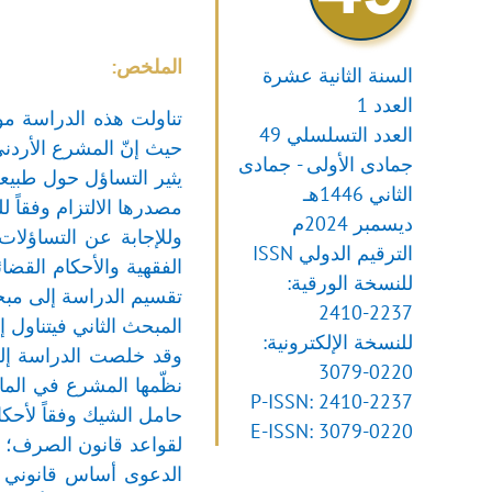
الملخص:
السنة الثانية عشرة
العدد 1
تناولت هذه الدراسة مو
العدد التسلسلي 49
جمادى الأولى - جمادى
يثير التساؤل حول طبيع
الثاني 1446هـ
مصدرها الالتزام وفقاً ل
ديسمبر 2024م
وللإجابة عن التساؤلات
الترقيم الدولي ISSN
الفقهية والأحكام القضا
للنسخة الورقية:
تقسيم الدراسة إلى مبحث
2410-2237
المبحث الثاني فيتناول 
للنسخة الإلكترونية:
وقد خلصت الدراسة إلى أ
3079-0220
P-ISSN: 2410-2237
حامل الشيك وفقاً لأحكام
E-ISSN: 3079-0220
لقواعد قانون الصرف؛ ل
الدعوى أساس قانوني ت