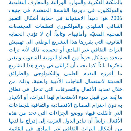
بالملكية الفكرية والموارد الوراثية والمعارف التقليدية
والفولكلور» في دورتها التاسعة المنعقدة في جنيف
2006 هو: «مبدأ الاستجابة في حماية أشكال التعبير
الثقافي التقليدي والفولكلوري لتطلعات المجتمعات
المحلية المعنيّة وأمانيها». وثانياً: أن لا تؤدي الحماية
القانونية التي يقررها هذا التشريع الوطني الى تهميش
التراث الثقافي غير المادي أو تجميده، ذلك لأنه تراث
متجدد ويشكل جزءاً من الحياة اليومية للشعوب ويتغير
بتغيّرها. ثالثاً: كما يجب أن يُراعى في وضع هذا التشريع
ما أفرزه التقدم العلمي والتكنولوجي والطرائق
الحديثة لاستعمال النتاجات الأدبية والفنية، وذلك من
خلال تحديد الأفعال والتصرفات التي تدخل في نطاق
ما يُعد من قبيل سوء الاستخدام لهذا التراث، أو الاتجار
به دون احترام المصالح الاقتصادية والثقافية للجماعات
التي تأصّلت فيها، ووضع الجزاءات التي تحد من هذه
الأفعال. رابعاً: أن تبادر الدول العربية إلى إدراج ما لديها
من أشكال التراث الثقافي غير المادي في القائمة