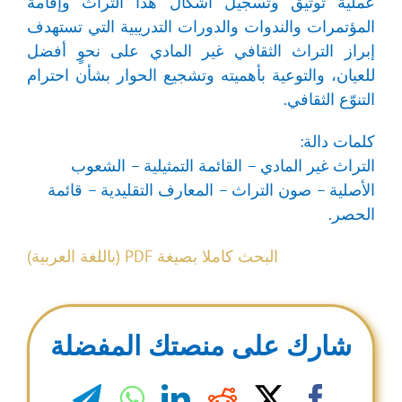
عملية توثيق وتسجيل أشكال هذا التراث وإقامة
المؤتمرات والندوات والدورات التدريبية التي تستهدف
إبراز التراث الثقافي غير المادي على نحوٍ أفضل
للعيان، والتوعية بأهميته وتشجيع الحوار بشأن احترام
التنوّع الثقافي.
كلمات دالة:
التراث غير المادي – القائمة التمثيلية – الشعوب
الأصلية – صون التراث – المعارف التقليدية – قائمة
الحصر.
البحث كاملا بصيغة PDF (باللغة العربية)
شارك على منصتك المفضلة
legram
WhatsApp
LinkedIn
Reddit
Facebook
X