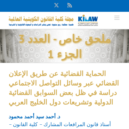
Ski
X
Rss
t
conten
ملحق خاص - العدد 3
الجزء 1
الحماية القضائية عن طريق الإعلان
القضائي عبر وسائل التواصل الاجتماعي
دراسة في ظل بعض السوابق القضائية
الدولية وتشريعات دول الخليج العربي
د. أحمد سيد أحمد محمود
أستاذ قانون المرافعات المشارك – كلية القانون –