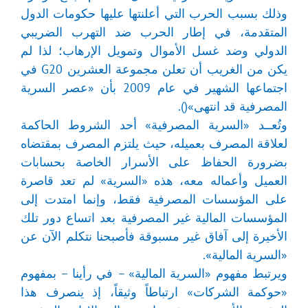
وذلك بسبب الحرب التي أعلنتها عليها حكومات الدول
المتقدمة، في إطار الحرب ضد التهرب الضريبي
الدولي وضد غسل الأموال وتمويل الإرهاب؛ لذا لم
يكن من الغريب أن تعلن مجموعة العشرين G20 في
اجتماعها الشهير في عام 2009 بأن «عصر السرية
المصرفية قد انتهى»().
وتُعــد «السرية المصرفية» أحد الشروط الحاكمة
لعلاقة المصرف بعميله، حيث يلتزم المصرف بمقتضاه
بضرورة الحفاظ على الأسرار الخاصة بحسابات
العميل وأعماله معه، هذه «السرية» لم تعد قاصرة
على المؤسسات المصرفية فقط، وإنما امتدت إلى
المؤسسات المالية غير المصرفية بعد اتساع دور تلك
الأخيرة إلى آفاق غير مسبوقة فأصبحنا نتكلم الآن عن
«السرية المالية».
ويرتبط مفهوم «السرية المالية» – في رأينا – بمفهوم
«حوكمة الشركات» ارتباطاً وثيقاً، إذ ينصرف هذا