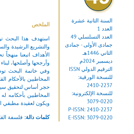
السنة الثانية عشرة
الملخص
العدد 1
العدد التسلسلي 49
استهدف هذا البحث توضي
جمادى الأولى - جمادى
والتشريع الرشيدة والسل
الثاني 1446هـ
الأهداف اتبعنا منهجاً 
ديسمبر 2024م
وأرجحها وأصلحها، لبناء 
الترقيم الدولي ISSN
وفي خاتمة البحث توصلن
للنسخة الورقية:
المخاطبين بالأحكام القا
2410-2237
حجر أساس لتحقيق سيادة ا
للنسخة الإلكترونية:
المخاطبين بأحكامه له د
3079-0220
ويكون لعقيدة مطبقي القا
P-ISSN: 2410-2237
كلمات دالة:
فلسفة القان
E-ISSN: 3079-0220