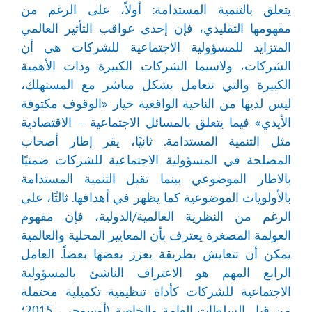
يتعلق بالتنمية المستدامة: أولاً، على الرغم من
مفهومها التقليدي، فإن إحدى عواقب التأثير العالمي
المتزايد للمسؤولية الاجتماعية للشركات هي أن
الشركات، ولاسيما الشركات الكبيرة وذات الأهمية
الكبيرة والتي تتعامل بشكل مباشر مع المستهلك،
ليس لديها من الناحية الواقعية خيار «الوقوف مكتوفة
الأيدي» فيما يتعلق بالمسائل الاجتماعية – الاقتصادية
مثل التنمية المستدامة. ثانيًا، يقر إطار أصحاب
المصلحة في المسؤولية الاجتماعية للشركات ضمنيًا
بالاطار الموضوعي بينما تقبل التنمية المستدامة
بالأولويات الموضوعية كما يظهر في أهدافها. ثالثًا، على
الرغم من النظرية العالمية/الدولية، فإن مفهوم
العولمة المصغرة يعترف بأن المعايير المحلية والعالمية
يمكن أن تتعايش بطريقة يعزز بعضها بعضاً. العامل
الرابع المهم هو الاعتراف الناشئ بالمسؤولية
الاجتماعية للشركات كأداة تنظيمية تكميلية محتملة
من قبل السلطات العامة والخاصة (أوسوجي، 2015؛