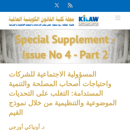
Ski
X
Rss
t
conten
Special Supplement -
Issue No 4 - Part 2
المسؤولية الاجتماعية للشركات
واحتياجات أصحاب المصلحة والتنمية
المستدامة: التغلب على التحديات
الموضوعية والتنظيمية من خلال نموذج
القيم
د. أونياكي أوزجي