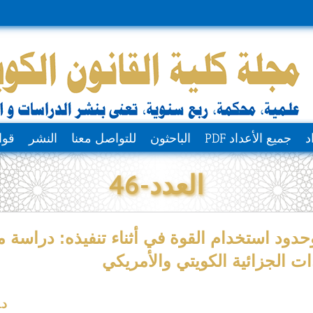
د
جميع الأعداد PDF
الباحثون
للتواصل معنا
النشر
قوا
العدد-46
دود استخدام القوة في أثناء تنفيذه: دراسة م
ات الجزائية الكويتي والأمريكي
د.