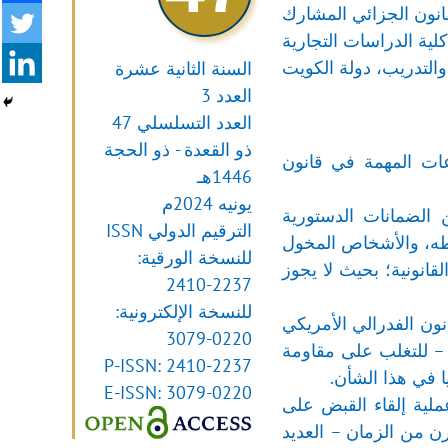
قانون الجزائي المشارك
لية الدراسات التجارية
 والتدريب، دولة الكويت
السنة الثانية عشرة
العدد 3
العدد التسلسلي 47
ذو القعدة - ذو الحجة
عات المهمة في قانون
1446هـ
يونيه 2024م
 الضمانات الدستورية
الترقيم الدولي ISSN
روطه، والأشخاص المخول
للنسخة الورقية:
انونية؛ بحيث لا يجوز
2410-2237
للنسخة الإلكترونية:
نون الفدرالي الأمريكي
3079-0220
 – للتغلب على مقاومة
P-ISSN: 2410-2237
ا في هذا الشأن.
E-ISSN: 3079-0220
ملية إلقاء القبض على
ن من الزمان – العديد