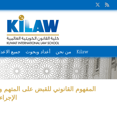
Ski
X
Rss
t
conten
Kilaw
من نحن
أعداد وبحوث
جميع الاعدا
المفهوم القانوني للقبض على المتهم وح
الإجراء