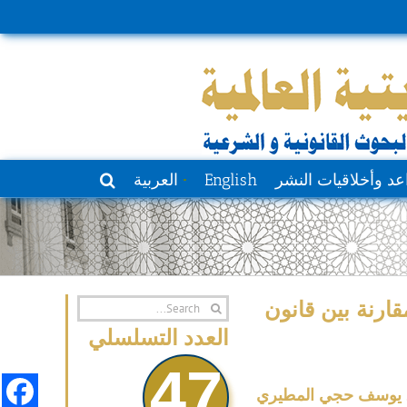
عد وأخلاقيات النشر
English
العربية
Search
قارنة بين قانون
for:
العدد التسلسلي
47
 يوسف حجي المطيري