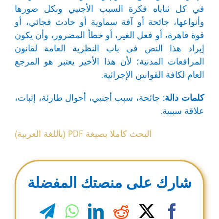
في كل ثناياه فكرة السبب الأجنبي وبكل صورها
وأنواعها، جائحة أو آفة سماوية أو حادث فجائي، أو
قوة قاهرة، أو فعل الغير، أو خطأ المضرور، وأن يكون
إيراد هذا النص في باب النظرية العامة لقانون
المرافعات المدنية؛ لأن هذا الأخير يعتبر هو المرجع
العام لكافة القوانين الإجرائية.
كلمات دالة:
جائحة، سبب أجنبي، أحوال طارئة، إثبات،
علاقة سببية.
البحث كاملا بصيغة PDF (باللغة العربية)
شارك على منصتك المفضلة
legram
WhatsApp
LinkedIn
Reddit
Facebook
X