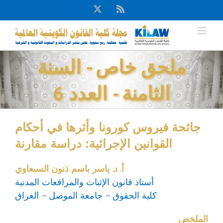
Ski
X
Rss
t
conten
ملحق خاص - السنة
الثامنة - العدد 6
جائحة فيروس كورونا وأثرها في أحكام
القوانين الإجرائية: دراسة مقارنة
أ. د. ياسر باسم ذنون السبعاوي
أستاذ قانون الإثبات والمرافعات المدنية
كلية الحقوق – جامعة الموصل – العراق
الملخص