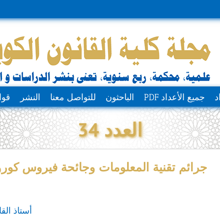
د
جميع الأعداد PDF
الباحثون
للتواصل معنا
النشر
قوا
العدد 34
جرائم تقنية المعلومات وجائحة فيروس كورونا
أستاذ القا