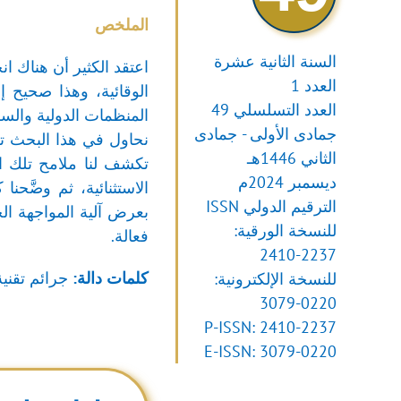
الملخص
السنة الثانية عشرة
اعتقد الكثير أن هناك 
العدد 1
الوقائية، وهذا صحيح إل
العدد التسلسلي 49
المنظمات الدولية والسل
جمادى الأولى - جمادى
نحاول في هذا البحث ت
الثاني 1446هـ
تكشف لنا ملامح تلك الع
ديسمبر 2024م
الاستثنائية، ثم وضَّح
الترقيم الدولي ISSN
بعرض آلية المواجهة الجز
للنسخة الورقية:
فعالة.
2410-2237
كلمات دالة:
جرائم تقنية
للنسخة الإلكترونية:
3079-0220
P-ISSN: 2410-2237
E-ISSN: 3079-0220