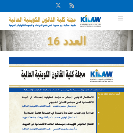
Ski
X
Rss
t
conten
العدد 16