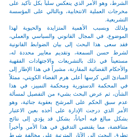
الشرط، وهو الأمر الذي ينعكس سلباً بكل تأكيد على
مخرجات العملية الانتخابية، وبالتالي على المؤسسة
التشريعية.
ولذلك وبسبب الأهمية المتزايدة والحيوية لهذا
الموضوع، في المجال القانوني والسياسي والعملي،
فقد سعى هذا البحث إلى بيان الضوابط القانونية
لشرط حسن السمعة، وتقديم معايير محددة له،
مستعيناً في ذلك بالتشريعات والاجتهادات الفقهية
والأحكام القضائية المقارنة، مشيراً في هذا الإطار إلى
المبادئ التي كرسها أعلى هرم القضاء الكويتي، ممثلاً
في المحكمة الدستورية ومحكمة التمييز، في هذا
الشأن، ثم عرض البحث بشيء من التفصيل لمسألة
عدم سبق الحكم على المرشح بعقوبة جنائية، وهو
الأمر الذي درجت الإدارة على أخذه بعين الاعتبار
بشكل مبالغ فيه أحياناً، بشكل قد يؤدي إلى نتائج
متناقضة، مما يقتضي التدقيق في هذا الأمر. وأخيراً
تطرق البحث إلى الآثار المترتبة على مخالفة شرط