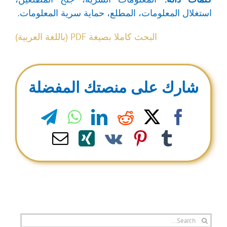
استغلال المعلومات، المطلع، حماية سرية المعلومات.
البحث كاملا بصيغة PDF (باللغة العربية)
شارك على منصتك المفضلة
legram
WhatsApp
LinkedIn
Reddit
Facebook
X
Email
Xing
Pinterest
Vk
Tumblr
Search