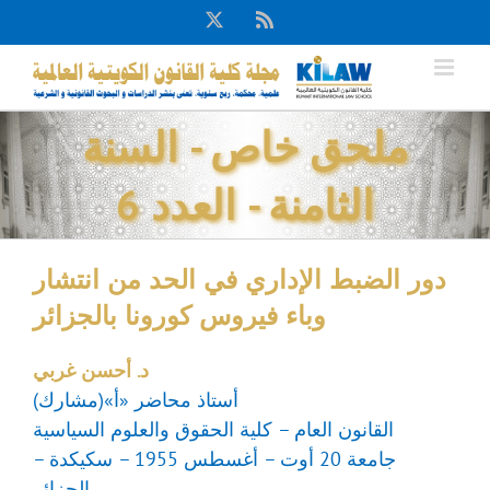
Ski
X
Rss
t
conten
ملحق خاص - السنة
الثامنة - العدد 6
دور الضبط الإداري في الحد من انتشار
وباء فيروس كورونا بالجزائر
د. أحسن غربي
أستاذ محاضر «أ»(مشارك)
القانون العام – كلية الحقوق والعلوم السياسية
جامعة 20 أوت – أغسطس 1955 – سكيكدة –
الجزائر