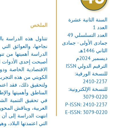
السنة الثانية عشرة
الملخص
العدد 1
العدد التسلسلي 49
تتناول هذه الدراسة با
جمادى الأولى - جمادى
نجاحها، والعوائق التي
الثاني 1446هـ
ديسمبر 2024م
أصبحت إحدى الأدوات ال
الترقيم الدولي ISSN
الاقتصادية الخاصة ودو
للنسخة الورقية:
الكويتي من هذه التجربة
2410-2237
ولتحقيق ذلك، فقد اعتم
للنسخة الإلكترونية:
المناطق وأهميتها والإط
3079-0220
في تحقيق التنمية الشا
P-ISSN: 2410-2237
العربية، ويناقش المحور
E-ISSN: 3079-0220
انتهت الدراسة إلى أن 
التي اعتمدتها البلاد، و