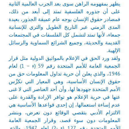
يظهر بمفهومه الراهن سوى بعد الحرب العالمية الثانية
على أن جذوره الفلسفية تمتد إلى أبعد من ذلك،
فمصادر حقوق الإنسان بوجه عام عميقة الجذور، بعيدة
المدى الزمني عبر التاريخ الطويل والثري للإنسانية
جمعاء، لأنها تمتد لتشمل كل الفلسفات في المجتمعات
القديمة والحديثة، وجميع الشرائع السماوية والرسائل
الإلهية.
ولقد ورد الحق في الإعلام بالمواثيق الدولية مثل قرار
الجمعية العامة للأمم المتحدة رقم 59 (ء – 1) لعام
1946، والذي يعلن أن حرية تداول المعلومات حق من
حقوق الإنسان الأساسية، وهي المعيار التي تكرِّس
الأمم المتحدة جهودها لها، وأن أحد العناصر التي لا غنى
عنها في حرية الإعلام هو توافر الإرادة والقدرة على
عدم إساءة استعمالها، إن إحدى قواعدها الأساسية هي
الالتزام الأدبي بتقصي الوقائع دون تعرض، وبنشر
المعلومات دون سوء قصد، وقرار الجمعية العامة
للأمم المتحدة رقم 127 (ء -2) لعام 1947، والذي