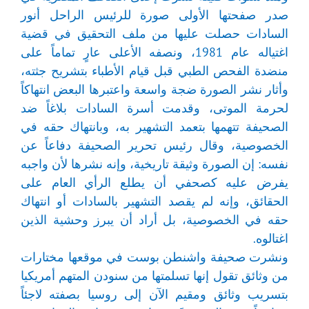
صدر صفحتها الأولى صورة للرئيس الراحل أنور
السادات حصلت عليها من ملف التحقيق في قضية
اغتياله عام 1981، ونصفه الأعلى عارٍ تماماً على
منضدة الفحص الطبي قبل قيام الأطباء بتشريح جثته،
وأثار نشر الصورة ضجة واسعة واعتبرها البعض انتهاكاً
لحرمة الموتى، وقدمت أسرة السادات بلاغاً ضد
الصحيفة تتهمها بتعمد التشهير به، وبانتهاك حقه في
الخصوصية، وقال رئيس تحرير الصحيفة دفاعاً عن
نفسه: إن الصورة وثيقة تاريخية، وإنه نشرها لأن واجبه
يفرض عليه كصحفي أن يطلع الرأي العام على
الحقائق، وإنه لم يقصد التشهير بالسادات أو انتهاك
حقه في الخصوصية، بل أراد أن يبرز وحشية الذين
اغتالوه.
ونشرت صحيفة واشنطن بوست في موقعها مختارات
من وثائق تقول إنها تسلمتها من سنودن المتهم أمريكيا
بتسريب وثائق ومقيم الآن إلى روسيا بصفته لاجئاً